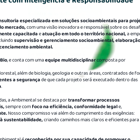
e com Inteligência e Responsabilidade
sultoria especializada em soluções socioambientais para proj
do mercado,
com uma visão inovadora e responsável sobre os desaf
mente capacitada
e
atuação em todo o território nacional,
a emp
cluindo
supervisão e gerenciamento socioambiental, elaboraçã
icenciamento ambiental.
Bio
, e conta com uma
equipe multidisciplinar
composta por
florestal, além de biologia, geologia e outras áreas, contratados de f
ientes a segurança
de que cada projeto será executado dentro das
a
.
das, a Ambimental se destaca por
transformar processos
s,
sempre com
foco na eficiência, conformidade legal
e,
te.
Nosso compromisso vai além do cumprimento das exigências:
 à sustentabilidade,
criando caminhos mais claros e eficientes para
Ambimental é
reconhecida por sua capacidade de promover o