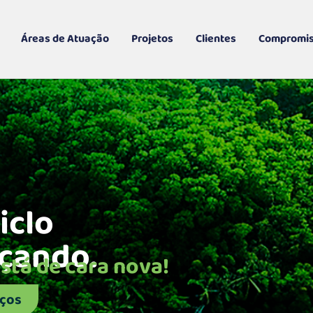
Áreas de Atuação
Projetos
Clientes
Compromi
ciclo
çando.
stá de cara nova!
iços