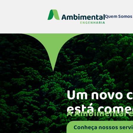
Quem Somos
Um novo 
está come
A Ambimental e
Conheça nossos serv