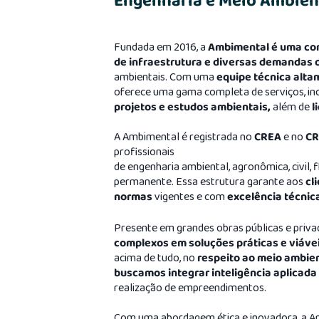
Engenharia e Meio Ambient
Fundada em 2016, a
Ambimental é uma con
de infraestrutura e diversas demandas 
ambientais. Com uma
equipe técnica alta
oferece uma gama completa de serviços, in
projetos e estudos ambientais,
além de
l
A Ambimental é registrada no
CREA
e no
CR
profissionais
de engenharia ambiental, agronômica, civil, 
permanente. Essa estrutura garante aos
cl
normas
vigentes e com
excelência técnic
Presente em grandes obras públicas e priva
complexos em soluções práticas e viávei
acima de tudo, no
respeito ao meio ambien
buscamos integrar inteligência aplicada
realização de empreendimentos.
Com uma abordagem ética e inovadora, a 