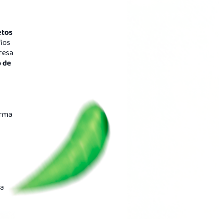
etos
ios
resa
o de
orma
 a